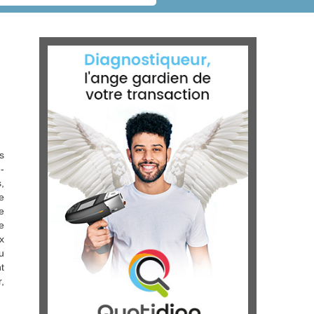
s
-
,
e
e
e
x
u
t
,