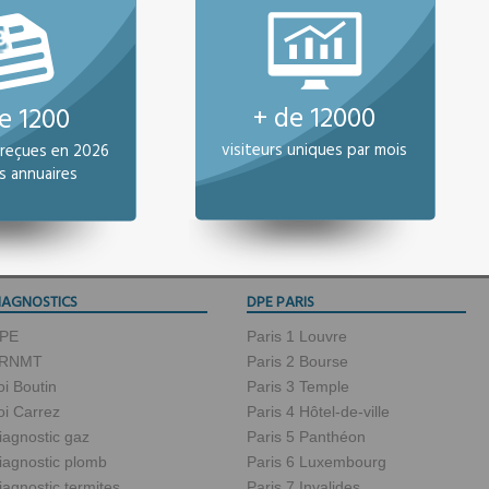
+ de 12000
e 1200
visiteurs uniques par mois
reçues en 2026
s annuaires
IAGNOSTICS
DPE PARIS
PE
Paris 1 Louvre
RNMT
Paris 2 Bourse
oi Boutin
Paris 3 Temple
oi Carrez
Paris 4 Hôtel-de-ville
iagnostic gaz
Paris 5 Panthéon
iagnostic plomb
Paris 6 Luxembourg
iagnostic termites
Paris 7 Invalides