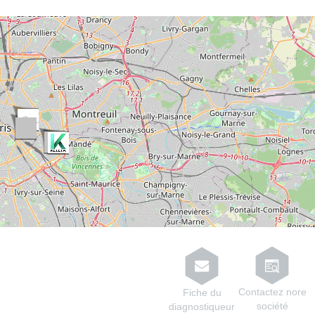
Leaflet
OpenStreetMap
| ©
contributor
Contactez nore
Fiche du
société
diagnostiqueur