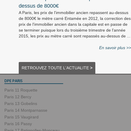
dessus de 8000€
A Paris, les prix de l'immobilier ancien repassent au-dessus
de 8000€ le mètre carré Entamée en 2012, la correction des
prix de l'immobilier ancien dans la capitale est en passe de
se terminer puisque lors du troisième trimestre de l'année
2015, les prix au mètre carré sont repassés au-dessus de ...
En savoir plus >>
RETROUVEZ TOUTE L'ACTUALITE
>
DPE PARIS
Paris 11 Roquette
Paris 12 Bercy
Paris 13 Gobelins
Paris 14 Montparnasse
Paris 15 Vaugirard
Paris 16 Passy
Paris 17 Batignolles-Monceau