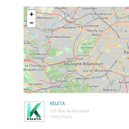
+
−
KELETA
115 Rue de Montreuil
75011
Paris