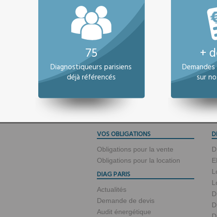
75
+ d
Diagnostiqueurs parisiens
Demandes 
déjà référencés
sur no
VOS OBLIGATIONS
D
Obligations pour la vente
D
Obligations pour la location
E
L
DIAG PARIS
L
Actualités
D
Demande de devis
D
Audit énergétique
D