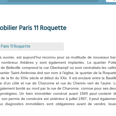
bilier Paris 11 Roquette
Paris 11 Roquette
s ouvrier, est aujourd'hui reconnu pour sa multitude de nouveaux bar
 nombreux théâtres y sont également implantés. Le quartier Folie
ne de Belleville comprend la rue Oberkampf où sont centralisés les cafés
uartier Saint-Ambroise doit son nom à l'église, le quartier de la Roquett
de la fin du XIXe siècle et début du XXe. Il est enclavé entre la Bastill
se d'un côté et rue de Charonne et rue du Chemin vert de l'autre. L
 également bordé au nord par la rue de Charonne, connue pour ses deu
protégées. Un bien immobilier construit avant 1949 peut contenir d
son permis de construire est antérieur à juillet 1997, il peut égalemen
x diagnostics immobiliers sont obligatoires avant de vendre, louer